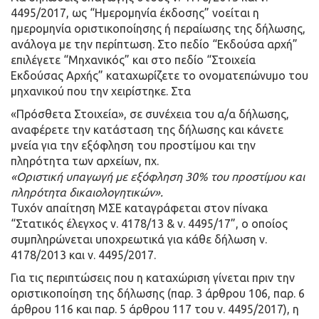
4495/2017, ως “Ημερομηνία έκδοσης” νοείται η
ημερομηνία οριστικοποίησης ή περαίωσης της δήλωσης,
ανάλογα με την περίπτωση. Στο πεδίο “Εκδούσα αρχή”
επιλέγετε “Μηχανικός” και στο πεδίο “Στοιχεία
Εκδούσας Αρχής” καταχωρίζετε το ονοματεπώνυμο του
μηχανικού που την χειρίστηκε. Στα
«Πρόσθετα Στοιχεία», σε συνέχεια του α/α δήλωσης,
αναφέρετε την κατάσταση της δήλωσης και κάνετε
μνεία για την εξόφληση του προστίμου και την
πληρότητα των αρχείων, πχ.
«Οριστική υπαγωγή με εξόφληση 30% του προστίμου και
πληρότητα δικαιολογητικών».
Τυχόν απαίτηση ΜΣΕ καταγράφεται στον πίνακα
“Στατικός έλεγχος ν. 4178/13 & ν. 4495/17”, ο οποίος
συμπληρώνεται υποχρεωτικά για κάθε δήλωση ν.
4178/2013 και ν. 4495/2017.
Για τις περιπτώσεις που η καταχώριση γίνεται πριν την
οριστικοποίηση της δήλωσης (παρ. 3 άρθρου 106, παρ. 6
άρθρου 116 και παρ. 5 άρθρου 117 του ν. 4495/2017), η