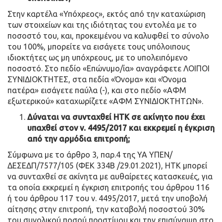
Στην καρτέλα «Υπόχρεος», εκτός από την καταχώριση
των στοιχείων και της ιδιότητας του εντολέα με το
ποσοστό του, και, προκειμένου να καλυφθεί το σύνολο
του 100%, μπορείτε να εισάγετε τους υπόλοιπους
ιδιοκτήτες ως μη υπόχρεους, με το υπολειπόμενο
ποσοστό. Στο πεδίο «Επώνυμο/ία» αναγράφετε ΛΟΙΠΟΙ
ΣΥΝΙΔΙΟΚΤΗΤΕΣ, στα πεδία «Όνομα» και «Όνομα
πατέρα» εισάγετε παύλα (-), και στο πεδίο «ΑΦΜ
εξωτερικού» καταχωρίζετε «ΑΦΜ ΣΥΝΙΔΙΟΚΤΗΤΩΝ».
Δύναται να συνταχθεί ΗΤΚ σε ακίνητο που έχει
υπαχθεί στον ν. 4495/2017 και εκκρεμεί η έγκριση
από την αρμόδια επιτροπή;
Σύμφωνα με το άρθρο 3, παρ.4 της ΥΑ ΥΠΕΝ/
ΔΕΣΕΔΠ/7577/105 (ΦΕΚ 334Β /29.01.2021), ΗΤΚ μπορεί
να συνταχθεί σε ακίνητα με αυθαίρετες κατασκευές, για
τα οποία εκκρεμεί η έγκριση επιτροπής του άρθρου 116
ή του άρθρου 117 του ν. 4495/2017, μετά την υποβολή
αίτησης στην επιτροπή, την καταβολή ποσοστού 30%
του συνολικού ποσού προστίμου και την επισύναψη στο