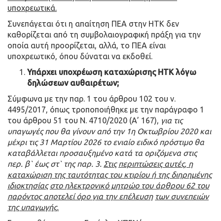
υποχρεωτικά.
Συνεπάγεται ότι η απαίτηση ΠΕΑ στην ΗΤΚ δεν
καθορίζεται από τη συμβολαιογραφική πράξη για την
οποία αυτή προορίζεται, αλλά, το ΠΕΑ είναι
υποχρεωτικό, όπου δύναται να εκδοθεί.
Υπάρχει υποχρέωση καταχώρισης ΗΤΚ λόγω
δηλώσεων αυθαιρέτων;
Σύμφωνα με την παρ. 1 του άρθρου 102 του ν.
4495/2017, όπως τροποποιήθηκε με την παράγραφο 1
του άρθρου 51 του Ν. 4710/2020 (Α’ 167),
για τις
υπαγωγές που θα γίνουν από την 1η Οκτωβρίου 2020 και
μέχρι τις 31 Μαρτίου 2026 το ενιαίο ειδικό πρόστιμο θα
καταβάλλεται προσαυξημένο κατά τα οριζόμενα στις
περ. β` έως στ` της παρ. 3.
Στις
περιπτώσεις αυτές, η
καταχώριση της ταυτότητας του κτιρίου ή της διηρημένης
ιδιοκτησίας
στο ηλεκτρονικό μητρώο του άρθρου 62 του
παρόντος αποτελεί όρο για την επέλευση
των συνεπειών
της υπαγωγής.