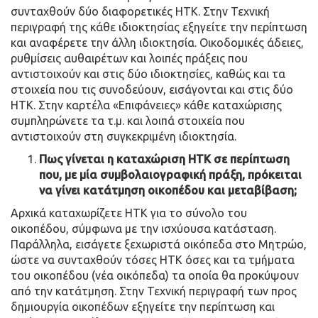
συνταχθούν δύο διαφορετικές ΗΤΚ. Στην Τεχνική
περιγραφή της κάθε ιδιοκτησίας εξηγείτε την περίπτωση
και αναφέρετε την άλλη ιδιοκτησία. Οικοδομικές άδειες,
ρυθμίσεις αυθαιρέτων και λοιπές πράξεις που
αντιστοιχούν και στις δύο ιδιοκτησίες, καθώς και τα
στοιχεία που τις συνοδεύουν, εισάγονται και στις δύο
ΗΤΚ. Στην καρτέλα «Επιφάνειες» κάθε καταχώρισης
συμπληρώνετε τα τ.μ. και λοιπά στοιχεία που
αντιστοιχούν στη συγκεκριμένη ιδιοκτησία.
Πως γίνεται η καταχώριση ΗΤΚ σε περίπτωση
που, με μία συμβολαιογραφική πράξη, πρόκειται
να γίνει κατάτμηση οικοπέδου και μεταβίβαση;
Αρχικά καταχωρίζετε ΗΤΚ για το σύνολο του
οικοπέδου, σύμφωνα με την ισχύουσα κατάσταση.
Παράλληλα, εισάγετε ξεχωριστά οικόπεδα στο Μητρώο,
ώστε να συνταχθούν τόσες ΗΤΚ όσες και τα τμήματα
του οικοπέδου (νέα οικόπεδα) τα οποία θα προκύψουν
από την κατάτμηση. Στην Τεχνική περιγραφή των προς
δημιουργία οικοπέδων εξηγείτε την περίπτωση και