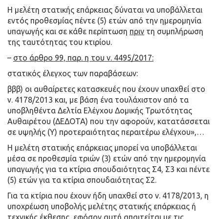
Η μελέτη στατικής επάρκειας δύναται να υποβάλλεται
εντός προθεσμίας πέντε (5) ετών από την ημερομηνία
υπαγωγής και σε κάθε περίπτωση
πριν
τη συμπλήρωση
της ταυτότητας του κτιρίου.
–
στο άρθρο 99, παρ. η του ν. 4495/2017:
στατικός έλεγχος των παραβάσεων:
βββ) οι αυθαίρετες κατασκευές που έχουν υπαχθεί στο
ν. 4178/2013 και, με βάση ένα τουλάχιστον από τα
υποβληθέντα Δελτία Ελέγχου Δομικής Τρωτότητας
Αυθαιρέτου (ΔΕΔΟΤΑ) που την αφορούν, κατατάσσεται
σε υψηλής (Υ) προτεραιότητας περαιτέρω ελέγχου»,…
Η μελέτη στατικής επάρκειας μπορεί να υποβάλλεται
μέσα σε προθεσμία τριών (3) ετών από την ημερομηνία
υπαγωγής για τα κτίρια σπουδαιότητας Σ4, Σ3 και πέντε
(5) ετών για τα κτίρια σπουδαιότητας Σ2.
Για τα κτίρια που έχουν ήδη υπαχθεί στο ν. 4178/2013, η
υποχρέωση υποβολής μελέτης στατικής επάρκειας ή
τεχνικής έκθεσης, εφόσον αυτή απαιτείται με τις