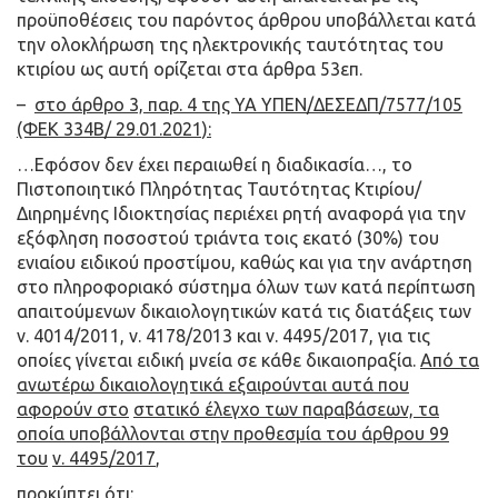
προϋποθέσεις του παρόντος άρθρου υποβάλλεται κατά
την ολοκλήρωση της ηλεκτρονικής ταυτότητας του
κτιρίου ως αυτή ορίζεται στα άρθρα 53επ.
–
στο άρθρο 3, παρ. 4 της ΥΑ ΥΠΕΝ/ΔΕΣΕΔΠ/7577/105
(ΦΕΚ 334Β/ 29.01.2021):
…Εφόσον δεν έχει περαιωθεί η διαδικασία…, το
Πιστοποιητικό Πληρότητας Ταυτότητας Κτιρίου/
Διηρημένης Ιδιοκτησίας περιέχει ρητή αναφορά για την
εξόφληση ποσοστού τριάντα τοις εκατό (30%) του
ενιαίου ειδικού προστίμου, καθώς και για την ανάρτηση
στο πληροφοριακό σύστημα όλων των κατά περίπτωση
απαιτούμενων δικαιολογητικών κατά τις διατάξεις των
ν. 4014/2011, ν. 4178/2013 και ν. 4495/2017, για τις
οποίες γίνεται ειδική μνεία σε κάθε δικαιοπραξία.
Από τα
ανωτέρω δικαιολογητικά εξαιρούνται αυτά που
αφορούν στο
στατικό έλεγχο των παραβάσεων, τα
οποία υποβάλλονται στην προθεσμία του άρθρου 99
του
ν. 4495/2017
,
προκύπτει ότι: