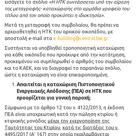
εισάγετε το σχόλιο
«Η ΗΤΚ συντάσσεται υπό την αίρεση
της μεταγραφής- καταχώρισης στο αρμόδιο γραφείο του
τίτλου από τον οποίο προκύπτει η ιδιοκτησία».
Μετά τη μεταγραφή του συμβολαίου, θα πρέπει να
αρχειοθετηθεί η ΗΤΚ του αρχικού οικοπέδου, με
αποστολή e-mail στο
e-building@central.tee.gr.
Συστήνεται να υποβληθεί τροποποιητική καταχώριση
για κάθε οικόπεδο που προέκυψε από την κατάτμηση,
προκειμένου να συμπληρωθεί ο αριθμός του συμβολαίου
και το ΚΑΕΚ, και να διαγραφεί το παραπάνω σχόλιο,
ώστε η καταχώριση να είναι επικαιροποιημένη.
Απαιτείται η καταχώριση Πιστοποιητικού
Ενεργειακής Απόδοσης (ΠΕΑ) σε ΗΤΚ που
προορίζεται για γονική παροχή;
Σύμφωνα με το άρθρο 12 του ν. 4122/2013, η έκδοση
ΠΕΑ είναι υποχρεωτική κατά την πώληση κτιρίου ή
κτιριακής μονάδας
μέχρι την ενεργοποίηση της
Ταυτότητας του Κτιρίου,
κατά τις διατάξεις του ν.
4495/2017 (Α’ 167) στην οποία περιλαμβάνεται