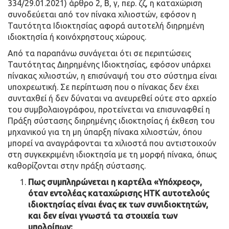
334/29.01.2021) άρθρο 2, Β, γ, περ. ζζ, η καταχώριση
συνοδεύεται από τον πίνακα χιλιοστών, εφόσον η
Ταυτότητα Ιδιοκτησίας αφορά αυτοτελή διηρημένη
ιδιοκτησία ή κοινόχρηστους χώρους.
Από τα παραπάνω συνάγεται ότι σε περιπτώσεις
Ταυτότητας Διηρημένης Ιδιοκτησίας, εφόσον υπάρχει
πίνακας χιλιοστών, η επισύναψή του στο σύστημα είναι
υποχρεωτική. Σε περίπτωση που ο πίνακας δεν έχει
συνταχθεί ή δεν δύναται να ανευρεθεί ούτε στο αρχείο
του συμβολαιογράφου, προτείνεται να επισυναφθεί η
Πράξη σύστασης διηρημένης ιδιοκτησίας ή έκθεση του
μηχανικού για τη μη ύπαρξη πίνακα χιλιοστών, όπου
μπορεί να αναγράφονται τα χιλιοστά που αντιστοιχούν
στη συγκεκριμένη ιδιοκτησία με τη μορφή πίνακα, όπως
καθορίζονται στην πράξη σύστασης.
Πως συμπληρώνεται η καρτέλα «Υπόχρεος»,
όταν εντολέας καταχώρισης ΗΤΚ αυτοτελούς
ιδιοκτησίας είναι ένας εκ των συνιδιοκτητών,
και δεν είναι γνωστά τα στοιχεία των
υπολοίπων;