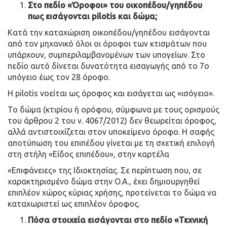
Στο πεδίο «Όροφοι» του οικοπέδου/γηπέδου
πως εισάγονται pilotis και δώμα;
Κατά την καταχώριση οικοπέδου/γηπέδου εισάγονται
από τον μηχανικό όλοι οι όροφοι των κτισμάτων που
υπάρχουν, συμπεριλαμβανομένων των υπογείων. Στο
πεδίο αυτό δίνεται δυνατότητα εισαγωγής από το 7ο
υπόγειο έως τον 28 όροφο.
Η pilotis νοείται ως όροφος και εισάγεται ως «ισόγειο».
Το δώμα (κτιρίου ή ορόφου, σύμφωνα με τους ορισμούς
του άρθρου 2 του ν. 4067/2012) δεν θεωρείται όροφος,
αλλά αντιστοιχίζεται στον υποκείμενο όροφο. Η σαφής
αποτύπωση του επιπέδου γίνεται με τη σχετική επιλογή
στη στήλη «Είδος επιπέδου», στην καρτέλα
«Επιφάνειες» της Ιδιοκτησίας. Σε περίπτωση που, σε
χαρακτηρισμένο δώμα στην Ο.Α., έχει δημιουργηθεί
επιπλέον χώρος κύριας χρήσης, προτείνεται το δώμα να
καταχωριστεί ως επιπλέον όροφος.
Πόσα στοιχεία εισάγονται στο πεδίο «Τεχνική