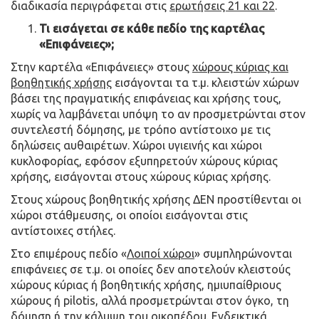
διαδικασία περιγράφεται στις
ερωτήσεις 21 και 22
.
Τι εισάγεται σε κάθε πεδίο της καρτέλας
«Επιφάνειες»;
Στην καρτέλα «Επιφάνειες» στους
χώρους κύριας και
βοηθητικής χρήσης
εισάγονται τα τ.μ. κλειστών χώρων
βάσει της πραγματικής επιφάνειας και χρήσης τους,
χωρίς να λαμβάνεται υπόψη το αν προσμετρώνται στον
συντελεστή δόμησης, με τρόπο αντίστοιχο με τις
δηλώσεις αυθαιρέτων. Χώροι υγιεινής και χώροι
κυκλοφορίας, εφόσον εξυπηρετούν χώρους κύριας
χρήσης, εισάγονται στους χώρους κύριας χρήσης.
Στους χώρους βοηθητικής χρήσης ΔΕΝ προστίθενται οι
χώροι στάθμευσης, οι οποίοι εισάγονται στις
αντίστοιχες στήλες.
Στο επιμέρους πεδίο «
Λοιποί χώροι
» συμπληρώνονται
επιφάνειες σε τ.μ. οι οποίες δεν αποτελούν κλειστούς
χώρους κύριας ή βοηθητικής χρήσης, ημιυπαίθριους
χώρους ή pilotis, αλλά προσμετρώνται στον όγκο, τη
δόμηση ή την κάλυψη του οικοπέδου. Ενδεικτικά