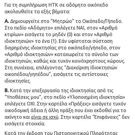
Για τη συμπλήρωση ΗΤΚ σε αδόμητο οικόπεδο
ακολουθείτε τα εξής βήματα:
Α.
Δημιουργείτε στο “Μητρώο” το Οικόπεδο/Γήπεδο.
Στο πεδίο «Αδόμητο» επιλέγετε ΝΑΙ, στον «Αριθμό
κτιρίων» εισάγετε το μηδέν (0) και στον «Αριθμό
ιδιοκτησιών» το ένα (1). Εάν υφίσταται σύσταση
διηρημένης ιδιοκτησίας στο οικόπεδο/γήπεδο, στον
«Αριθμό ιδιοκτησιών» καταχωρείτε το σύνολο των
ιδιοκτησιών, καθώς και τυχόν κοινόχρηστους χώρους.
Στη συνέχεια, επιλέγοντας “Διαχείριση Ιδιοκτησιών
οικοπέδου/γηπέδου”, εισάγετε τις αντίστοιχες
ιδιοκτησίες.
Β.
Κατά την επεξεργασία της ιδιοκτησίας από τις
“Υποθέσεις μου”, στο πεδίο «Υλοποιημένη ιδιοκτησία»
επιλέγετε ΟΧΙ. Στην καρτέλα «Πράξεις» εισάγετε τυχόν
οικοδομική άδεια ή άλλη πράξη που έχει εκδοθεί για το
ακίνητο και
είναι σε ισχύ
. Στην καρτέλα “Επιφάνειες” δεν
εισάγετε στοιχεία.
Κατά την έκδοση του Πιστοποιητικού Πληρότητας