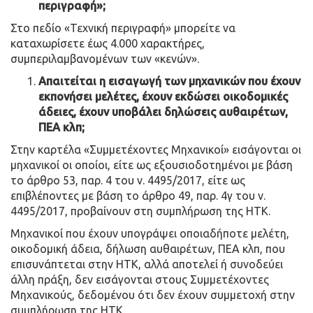
περιγραφή»;
Στο πεδίο «Τεχνική περιγραφή» μπορείτε να
καταχωρίσετε έως 4.000 χαρακτήρες,
συμπεριλαμβανομένων των «κενών».
Απαιτείται η εισαγωγή των μηχανικών που έχουν
εκπονήσει μελέτες, έχουν εκδώσει οικοδομικές
άδειες, έχουν υποβάλει δηλώσεις αυθαιρέτων,
ΠΕΑ κλπ;
Στην καρτέλα «Συμμετέχοντες Μηχανικοί» εισάγονται οι
μηχανικοί οι οποίοι, είτε ως εξουσιοδοτημένοι με βάση
το άρθρο 53, παρ. 4 του ν. 4495/2017, είτε ως
επιβλέποντες με βάση το άρθρο 49, παρ. 4γ του ν.
4495/2017, προβαίνουν στη συμπλήρωση της ΗΤΚ.
Μηχανικοί που έχουν υπογράψει οποιαδήποτε μελέτη,
οικοδομική άδεια, δήλωση αυθαιρέτων, ΠΕΑ κλπ, που
επισυνάπτεται στην ΗΤΚ, αλλά αποτελεί ή συνοδεύει
άλλη πράξη, δεν εισάγονται στους Συμμετέχοντες
Μηχανικούς, δεδομένου ότι δεν έχουν συμμετοχή στην
συμπλήρωση της ΗΤΚ.