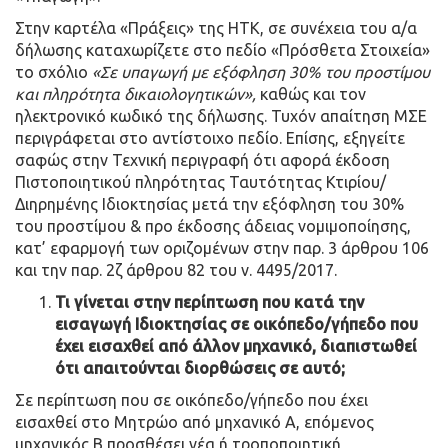
Στην καρτέλα «Πράξεις» της ΗΤΚ, σε συνέχεια του α/α
δήλωσης καταχωρίζετε στο πεδίο «Πρόσθετα Στοιχεία»
το σχόλιο
«Σε υπαγωγή με εξόφληση 30% του προστίμου
και πληρότητα δικαιολογητικών»,
καθώς και τον
ηλεκτρονικό κωδικό της δήλωσης. Τυχόν απαίτηση ΜΣΕ
περιγράφεται στο αντίστοιχο πεδίο. Επίσης, εξηγείτε
σαφώς στην Τεχνική περιγραφή ότι αφορά έκδοση
Πιστοποιητικού πληρότητας Ταυτότητας Κτιρίου/
Διηρημένης Ιδιοκτησίας μετά την εξόφληση του 30%
του προστίμου & προ έκδοσης άδειας νομιμοποίησης,
κατ’ εφαρμογή των οριζομένων στην παρ. 3 άρθρου 106
και την παρ. 2ζ άρθρου 82 του ν. 4495/2017.
Τι γίνεται στην περίπτωση που κατά την
εισαγωγή Ιδιοκτησίας σε οικόπεδο/γήπεδο που
έχει εισαχθεί από άλλον μηχανικό, διαπιστωθεί
ότι απαιτούνται διορθώσεις σε αυτό;
Σε περίπτωση που σε οικόπεδο/γήπεδο που έχει
εισαχθεί στο Μητρώο από μηχανικό Α, επόμενος
μηχανικός Β προσθέσει νέα ή τροποποιητική