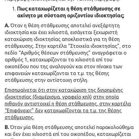
Πως καταχωρίζεται η θέση στάθμευσης σε
ακίνητο με σύσταση οριζοντίου ιδιοκτησίας;
Α.
Όταν η θέση στάθμευσης αποτελεί ανεξάρτητη
ιδιοκτησία και έχει χιλιοστά, εισάγεται ξεχωριστή
καταχώριση ιδιοκτησίας αποκλειστικά για τη θέση
στάθμευσης. Στην καρτέλα “Στοιχεία ιδιοκτησίας”, στο
πεδίο “Αριθμός θέσεων στάθμευσης” αναγράφεται ο
αριθμός 1, καταχωρίζονται τα χιλιοστά επί του
οικοπέδου που της αναλογούν και στον πίνακα των
επιφανειών καταχωρίζονται τα τ.μ. της θέσης
στάθμευσης στην αντίστοιχη στήλη.
Επισημαίνεται ότι στην καταχώριση της διηρημένης
ιδιοκτησίας (διαμέρισμα, γραφείο κπλ)
στην οποία
πιθανόν αντιστοιχεί η θέση στάθμευσης, στην καρτέλα
“Επιφάνειες” δεν
καταχωρίζονται τα τ.μ. της θέσης
στάθμευσης.
Β.
Όταν μία θέση στάθμευσης αποτελεί παρακολούθημα
και δεν έχει χιλιοστά επί του οικοπέδου, καταχωρίζεται