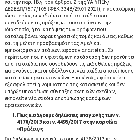
και την παρ. 1Β.γ. του άρθρου 2 της ΥΑ ΥΠΕΝ/
ΔΕΣΕΔΠ/7577/105 (ΦΕΚ 334Β/29.01.2021), η καταχώριση
ιδιοκτησίας συνοδεύεται από τα σχέδια που
συνοδεύουν τις πράξεις και αποτυπώνουν την
ιδιοκτησία, ήτοι κατόψεις των ορόφων που
καταλαμβάνει, χαρακτηριστικές τομές και όψεις, καθώς
και τη μελέτη προσβασιμότητας ΑμεΑ και
εμποδιζόμενων ατόμων, εφόσον απαιτείται. Σε
περίπτωση που η υφιστάμενη κατάσταση δεν προκύπτει
από τα σχέδια που συνοδεύουν τις εκδοθείσες πράξεις,
εκπονούνται και υποβάλλονται νέα σχέδια αποτύπωσης
κατόψεων αρχιτεκτονικών». Επομένως, εφόσον έχει
εξασφαλιστεί η νομιμότητα της κατασκευής και δεν
υπήρξε υποχρέωση σύνταξης σχετικών σχεδίων,
εκπονείτε νέα σχέδια αποτύπωσης κατόψεων
αρχιτεκτονικών.
Πως εισάγουμε δηλώσεις υπαγωγής των ν.
4178/2013 και ν. 4495/2017 στην καρτέλα
«Πράξεις»;
Για δηλώσεις υπαγωγής στους ν. 4178/2013 και ν.