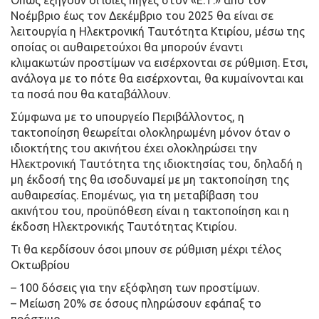
Οπως εξηγούν οι ίδιες πηγές στον «Ε.Τ.» από τον
Νοέμβριο έως τον Δεκέμβριο του 2025 θα είναι σε
λειτουργία η Ηλεκτρονική Ταυτότητα Κτιρίου, μέσω της
οποίας οι αυθαιρετούχοι θα μπορούν έναντι
κλιμακωτών προστίμων να εισέρχονται σε ρύθμιση. Ετσι,
ανάλογα με το πότε θα εισέρχονται, θα κυμαίνονται και
τα ποσά που θα καταβάλλουν.
Σύμφωνα με το υπουργείο Περιβάλλοντος, η
τακτοποίηση θεωρείται ολοκληρωμένη μόνον όταν ο
ιδιοκτήτης του ακινήτου έχει ολοκληρώσει την
Ηλεκτρονική Ταυτότητα της ιδιοκτησίας του, δηλαδή η
μη έκδοσή της θα ισοδυναμεί με μη τακτοποίηση της
αυθαιρεσίας. Επομένως, για τη μεταβίβαση του
ακινήτου του, προϋπόθεση είναι η τακτοποίηση και η
έκδοση Ηλεκτρονικής Ταυτότητας Κτιρίου.
Τι θα κερδίσουν όσοι μπουν σε ρύθμιση μέχρι τέλος
Οκτωβρίου
– 100 δόσεις για την εξόφληση των προστίμων.
– Μείωση 20% σε όσους πληρώσουν εφάπαξ το