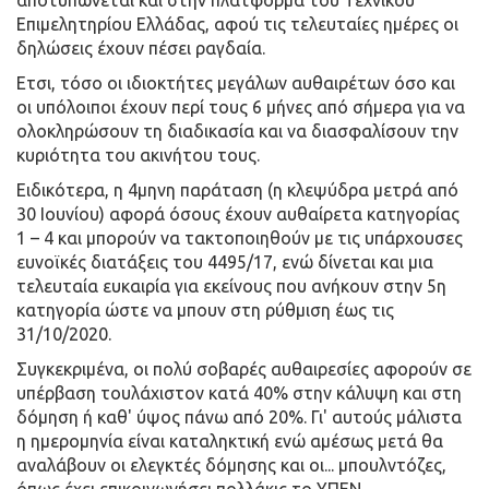
αποτυπώνεται και στην πλατφόρμα του Τεχνικού
Επιμελητηρίου Ελλάδας, αφού τις τελευταίες ημέρες οι
δηλώσεις έχουν πέσει ραγδαία.
Ετσι, τόσο οι ιδιοκτήτες μεγάλων αυθαιρέτων όσο και
οι υπόλοιποι έχουν περί τους 6 μήνες από σήμερα για να
ολοκληρώσουν τη διαδικασία και να διασφαλίσουν την
κυριότητα του ακινήτου τους.
Ειδικότερα, η 4μηνη παράταση (η κλεψύδρα μετρά από
30 Ιουνίου) αφορά όσους έχουν αυθαίρετα κατηγορίας
1 – 4 και μπορούν να τακτοποιηθούν με τις υπάρχουσες
ευνοϊκές διατάξεις του 4495/17, ενώ δίνεται και μια
τελευταία ευκαιρία για εκείνους που ανήκουν στην 5η
κατηγορία ώστε να μπουν στη ρύθμιση έως τις
31/10/2020.
Συγκεκριμένα, οι πολύ σοβαρές αυθαιρεσίες αφορούν σε
υπέρβαση τουλάχιστον κατά 40% στην κάλυψη και στη
δόμηση ή καθ' ύψος πάνω από 20%. Γι' αυτούς μάλιστα
η ημερομηνία είναι καταληκτική ενώ αμέσως μετά θα
αναλάβουν οι ελεγκτές δόμησης και οι... μπουλντόζες,