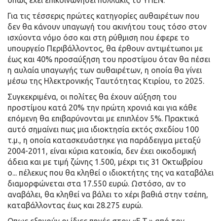
όπως έχει επικοινωνήσει πολλάκις το ΥΠΕΝ.
Για τις τέσσερις πρώτες κατηγορίες αυθαιρέτων που
δεν θα κάνουν υπαγωγή του ακινήτου τους τόσο στον
ισχύοντα νόμο όσο και στη ρύθμιση που έφερε το
υπουργείο Περιβάλλοντος, θα έρθουν αντιμέτωποι με
έως και 40% προσαύξηση του προστίμου όταν θα πέσει
η αυλαία υπαγωγής των αυθαιρέτων, η οποία θα γίνει
μέσω της Ηλεκτρονικής Ταυτότητας Κτιρίου, το 2025.
Συγκεκριμένα, οι πολίτες θα έχουν αύξηση του
προστίμου κατά 20% την πρώτη χρονιά και για κάθε
επόμενη θα επιβαρύνονται με επιπλέον 5%. Πρακτικά
αυτό σημαίνει πως μια ιδιοκτησία εκτός σχεδίου 100
τ.μ., η οποία κατασκευάστηκε για παράδειγμα μεταξύ
2004-2011, είναι κύρια κατοικία, δεν έχει οικοδομική
άδεια και με τιμή ζώνης 1.500, μέχρι τις 31 Οκτωβρίου
ο... πέλεκυς που θα κληθεί ο ιδιοκτήτης της να καταβάλει
διαμορφώνεται στα 17.550 ευρώ. Ωστόσο, αν το
αναβάλει, θα κληθεί να βάλει το χέρι βαθιά στην τσέπη,
καταβάλλοντας έως και 28.275 ευρώ.