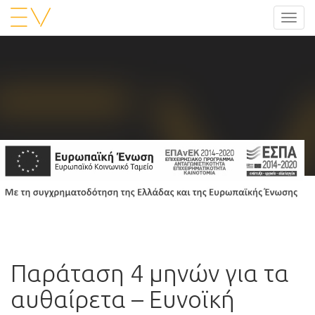
Toggl
navig
Παράταση 4 μηνών για τα
αυθαίρετα – Ευνοϊκή