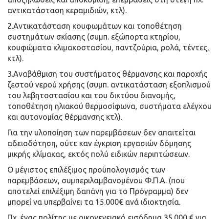
αντικατάσταση κεραμιδιών, κτλ).
2.Αντικατάσταση κουφωμάτων και τοποθέτηση
συστημάτων σκίασης (συμπ. εξώπορτα κτηρίου,
κουφώματα κλιμακοστασίου, παντζούρια, ρολά, τέντες,
κτλ).
3.Αναβάθμιση του συστήματος θέρμανσης και παροχής
ζεστού νερού χρήσης (συμπ. αντικατάσταση εξοπλισμού
του λεβητοστασίου και του δικτύου διανομής,
τοποθέτηση ηλιακού θερμοσίφωνα, συστήματα ελέγχου
και αυτονομίας θέρμανσης κτλ).
Για την υλοποίηση των παρεμβάσεων δεν απαιτείται
αδειοδότηση, ούτε καν έγκριση εργασιών δόμησης
μικρής κλίμακας, εκτός πολύ ειδικών περιπτώσεων.
Ο μέγιστος επιλέξιμος προϋπολογισμός των
παρεμβάσεων, συμπεριλαμβανομένου Φ.Π.Α. (που
αποτελεί επιλέξιμη δαπάνη για το Πρόγραμμα) δεν
μπορεί να υπερβαίνει τα 15.000€ ανά ιδιοκτησία.
Πχ. ένας πολίτης με οικογενειακό εισόδημα 35.000 € για