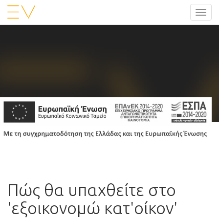
Toggl
navig
Πώς θα υπαχθείτε στο
'εξοικονομώ κατ'οίκον'